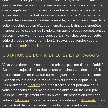
concernant le négoce de l’or en France, le système de taxation,
ainsi que des pages informatives vous permettant de comprendre
divers sujets incontournables dans notre secteur d’activité. Vous
apprendrez comment et où se décide le cours de l’or suivi par la
plupart des commerçants dans le monde, la part du recyclage dans
cette industrie, et bien d’autres thématiques. Enfin, des enquêtes
menées sur le secteur de l’exploitation aurifère vous permettront de
découvrir d’où vient l’or que vous portez. Penchez vous sur cette
série d’articles et documentation à lire avant de vendre votre or,
afin d’en
obtenir le meilleur prix
.
COTATION DE L’OR 9, 14, 18, 22 ET 24 CARATS
Vous vous demandez comment le prix du gramme d’or est établi ?
Comment, aujourd’hui et depuis une centaine d’années, on décide
des fluctuations de la valeur du métal jaune ? Et sur quelles bases
Goldson vous propose le meilleur prix du marché depuis 2010 ?
Les bijoux en or
9 carats
sont très fragiles, c’est pourquoi nous
vous proposons de les racheter même abimés au meilleur prix.
Vous pouvez également tirer un revenu intéressant en revendant
votre or
14 carats
. Il sera certes moins solide qu’un
18 carats
, mais
permet tout de même d’obtenir des bijoux éclatant à un bon prix.