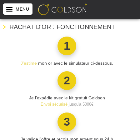
Panneau de gestion des cookies
MENU
RACHAT D'OR : FONCTIONNEMENT
1
J’estime
mon or avec le simulateur ci-dessous.
2
Je l'expédie avec le kit gratuit Goldson
Envoi sécurisé
jusqu'à 5000€
3
Je valide l'offre et reçois mon argent sous 24 h