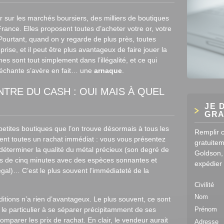
’or sur les marchés boursiers, des milliers de boutiques
rance. Elles proposent toutes d’acheter votre or, votre
 Pourtant, quand on y regarde de plus près, toutes
rise, et il peut être plus avantageux de faire jouer la
s sont tout simplement dans l’illégalité, et ce qui
lléchante s’avère en fait… une
arnaque
.
TRE DU CASH : OUI MAIS À QUEL
JE 
GRA
etites boutiques que l’on trouve désormais à tous les
Remplir c
sent toutes un rachat immédiat : vous vous présentez
gratuitem
r déterminer la qualité du métal précieux (son degré de
Goldson,
ns de cinq minutes avec des espèces sonnantes et
expédier
égal)… C’est le plus souvent l’immédiateté de la
Civilité
Nom
tions n’a rien d’avantageux. Le plus souvent, ce sont
le particulier à se séparer précipitamment de ses
Prénom
comparer les prix de rachat. En clair, le vendeur aurait
Adresse