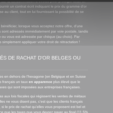
i sur la consommation a évolué pour protéger ceux-ci.
fournir un contrat écrit indiquant le prix du gramme d’or
 au client, tout en lui fournissant la possiblité de se
bénéficier, lorsque vous acceptez notre offre, d’une
us sont adressés immédiatement par voie postale, tandis
e ou vous est adressée par chèque (au choix). Par
s simplement appliquer votre droit de rétractation !
TÉS DE RACHAT D’OR BELGES OU
ées en dehors de l’hexagone (en Belgique et en Suisse
ts français un taux
en apparence
plus élevé que le
 taxes qui sont imposées aux entreprises françaises.
pas aux lois fiscales qui régissent les ventes de métaux
es ne vous disent pas, c’est que les clients français
, si le prix de rachat qu’elles vous proposent est bel et
arce que les taxes que vous devrez payer au final (11,5%