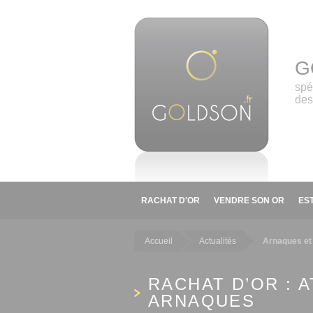
Panneau de gestion des cookies
G
spé
des
RACHAT D'OR
VENDRE SON OR
ES
Accueil
Actualités
Arnaques et 
RACHAT D’OR : 
ARNAQUES