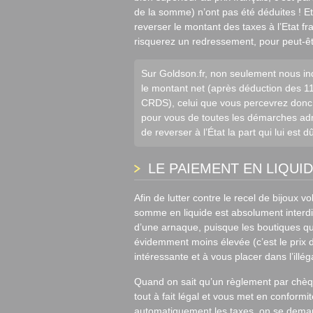
de la somme) n’ont pas été déduites ! E
reverser le montant des taxes à l’Etat fra
risquerez un redressement, pour peut-êt
Sur Goldson.fr, non seulement nous ind
le montant net (après déduction des 11
CRDS), celui que vous percevrez donc 
pour vous de toutes les démarches admi
de reverser à l’État la part qui lui est d
LE PAIEMENT EN LIQUID
Afin de lutter contre le recel de bijoux v
somme en liquide est absolument interdit 
d’une arnaque, puisque les boutiques q
évidemment moins élevée (c’est le prix d
intéressante et à vous placer dans l’illé
Quand on sait qu’un règlement par chèque
tout à fait légal et vous met en conformit
automatiquement les taxes, on se demand