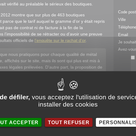
vait vérifié au préalable le sérieux des boutiques.
Code post
012 montre que sur plus de 463 boutiques
Ville
it parce que le tarif auquel le gramme d’or y était repris
Téléphon
ait pas de contrat ni de facture à la fin de la
ns l’impossibilité de se rétracter ou d’avoir une preuve
Email
sultats officiels de
l’enquête sur le rachat d’or
.
Je souhait
Avez-vous
x que nous pratiquons pour chaque qualité de métal
affichés sur le site, mais ils sont qui plus est mis à
axes légales prélevées. D’autre part, la proposition de
parfaitement le temps d’effectuer, confortablement
omparaison avec d’autres offres concurrentes. Enfin,
la montant proposé pour ses bijoux en or, vous avez
 et de demander le renvoi de ses bijoux.
de défiler,
vous acceptez l'utilisation de servic
installer des cookies
LE DÉLAI DE RÉTRACTATION SONT
OUT ACCEPTER
TOUT REFUSER
PERSONNALI
imes les vendeurs particuliers lorsqu’ils effectuent