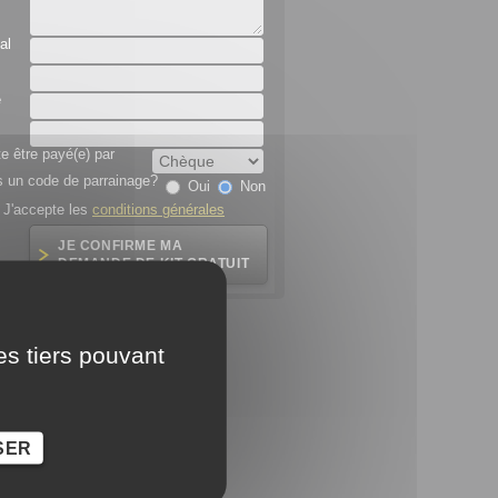
al
e
e être payé(e) par
 un code de parrainage?
Oui
Non
J'accepte les
conditions générales
es tiers pouvant
SER