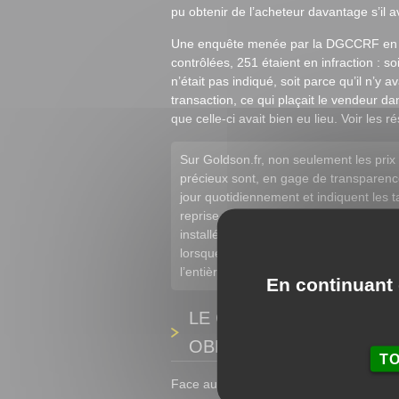
pu obtenir de l’acheteur davantage s’il a
Une enquête menée par la DGCCRF en 2
contrôlées, 251 étaient en infraction : so
n’était pas indiqué, soit parce qu’il n’y av
transaction, ce qui plaçait le vendeur da
que celle-ci avait bien eu lieu. Voir les ré
Sur Goldson.fr, non seulement les pri
précieux sont, en gage de transparence, 
jour quotidiennement et indiquent les t
reprise qui vous est faite vous laisse 
installé derrière son ordinateur, une c
lorsque notre expert vous communique 
l’entière liberté de refuser cette offre
En continuant 
LE CONTRAT ÉCRIT ET 
OBLIGATOIRES
T
Face aux arnaques dont sont souvent vict