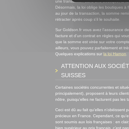
une transaction dans une boutique, la lo
Désormais, la loi oblige les boutiques à 
au jour de la transaction, la somme remise
rétracter après coup s'il le souhaite.
Sur Goldson.fr vous avez l’assurance de 
facture et d’un contrat en règles qui vo
que la somme est virée sur votre compt
ailleurs, vous pouvez parfaitement et trè
Quelques explications sur
la loi Hamon
.
ATTENTION AUX SOCIÉ
SUISSES
Certaines sociétés concurrentes et situ
principalement), proposent à leurs clien
nôtre, puisqu’elles ne facturent pas les
Ceci est dû au fait qu’elles n’obéissent 
précieux en France. Cependant, ce qu’ell
sont soumis aux lois françaises : en clair
bien supérieur au prix français, c’est p