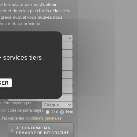
e formulaire permet d'obtenir
ent et dans les plus brefs délais le kit
 grâce auquel vous pouvez nous
 vos métaux précieux.
 services tiers
al
SER
e
e être payé(e) par
 un code de parrainage?
Oui
Non
J'accepte les
conditions générales