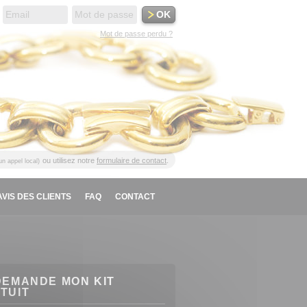
Mot de passe perdu ?
ou utilisez notre
formulaire de contact
.
'un appel local)
AVIS DES CLIENTS
FAQ
CONTACT
DEMANDE MON KIT
TUIT