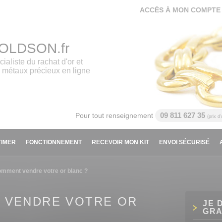
ACCÈS À MON COMPTE
OLDSON.fr
cialiste du rachat d'or et
 métaux précieux en ligne
09 811 627 35
Pour tout renseignement
(prix d
TIMER
FONCTIONNEMENT
RECEVOIR MON KIT
ENVOI SÉCURISÉ
omment vendre votre or blanc ?
 VENDRE VOTRE OR
JE 
GRA