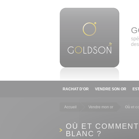
Panneau de gestion des cookies
G
spé
des
RACHAT D'OR
VENDRE SON OR
ES
Accueil
Vendre mon or
Où et c
OÙ ET COMMENT
BLANC ?